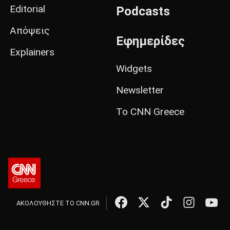
Editorial
Podcasts
Απόψεις
Εφημερίδες
Explainers
Widgets
Newsletter
Το CNN Greece
ΑΚΟΛΟΥΘΗΣΤΕ ΤΟ CNN.GR