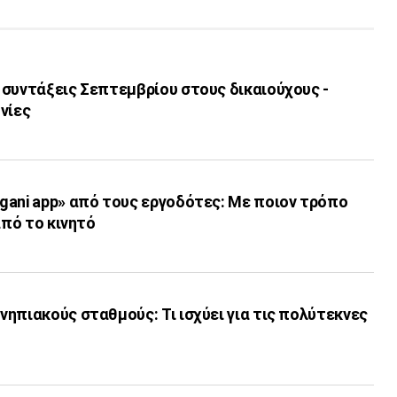
 συντάξεις Σεπτεμβρίου στους δικαιούχους -
νίες
gani app» από τους εργοδότες: Με ποιον τρόπο
από το κινητό
ηπιακούς σταθμούς: Τι ισχύει για τις πολύτεκνες