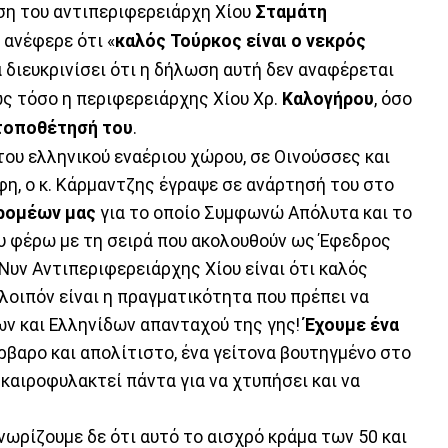
ση του αντιπεριφερειάρχη Χίου
Σταμάτη
 ανέφερε ότι «
καλός Τούρκος είναι ο νεκρός
α διευκρινίσει ότι η δήλωση αυτή δεν αναφέρεται
ς τόσο η περιφερειάρχης Χίου Χρ.
Καλογήρου
, όσο
τοποθέτησή του
.
ου ελληνικού εναέριου χώρου, σε Οινούσσες και
φη, ο κ. Κάρμαντζης έγραψε σε ανάρτησή του στο
ρομέων μας
για το οποίο Συμφωνώ Απόλυτα και το
υ φέρω με τη σειρά που ακολουθούν ως Έφεδρος
Νυν Αντιπεριφερειάρχης Χίου είναι ότι καλός
 λοιπόν είναι η πραγματικότητα που πρέπει να
ων και Ελληνίδων απανταχού της γης!
Έχουμε ένα
ρβαρο και απολίτιστο, ένα γείτονα βουτηγμένο στο
 καιροφυλακτεί πάντα για να χτυπήσει και να
νωρίζουμε δε ότι αυτό το αισχρό κράμα των 50 και