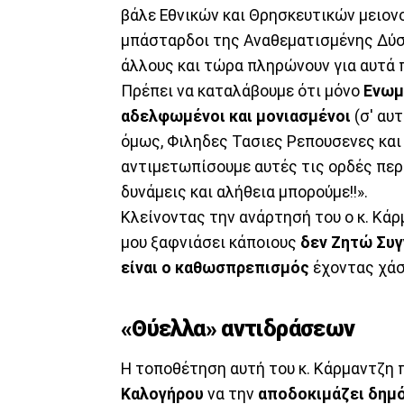
βάλε Εθνικών και Θρησκευτικών μειον
μπάσταρδοι της Αναθεματισμένης Δύση
άλλους και τώρα πληρώνουν για αυτά 
Πρέπει να καταλάβουμε ότι μόνο
Ενωμ
αδελφωμένοι και μονιασμένοι
(σ' αυ
όμως, Φιληδες Τασιες Ρεπουσενες και 
αντιμετωπίσουμε αυτές τις ορδές περι
δυνάμεις και αλήθεια μπορούμε!!».
Κλείνοντας την ανάρτησή του ο κ. Κάρ
μου ξαφνιάσει κάποιους
δεν Ζητώ Συγ
είναι ο καθωσπρεπισμός
έχοντας χάσε
«Θύελλα» αντιδράσεων
Η τοποθέτηση αυτή του κ. Κάρμαντζη 
Καλογήρου
να την
αποδοκιμάζει δημό