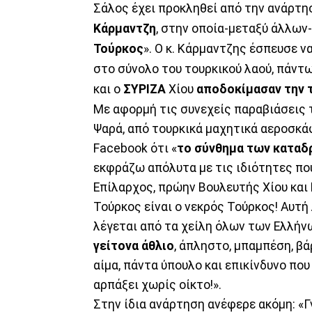
Σάλος έχει προκληθεί από την ανάρτη
Κάρμαντζη
, στην οποία-μεταξύ άλλων-
Τούρκος
». Ο κ. Κάρμαντζης έσπευσε ν
στο σύνολο του τουρκικού λαού, πάντω
και ο
ΣΥΡΙΖΑ
Χίου
αποδοκίμασαν την 
Με αφορμή τις συνεχείς παραβιάσεις τ
Ψαρά, από τουρκικά μαχητικά αεροσκά
Facebook ότι «
το σύνθημα των καταδ
εκφράζω απόλυτα με τις ιδιότητες πο
Επίλαρχος, πρώην Βουλευτής Χίου και 
Τούρκος είναι ο νεκρός Τούρκος! Αυτή
λέγεται από τα χείλη όλων των Ελλήν
γείτονα άθλιο
, άπληστο, μπαμπέση, βά
αίμα, πάντα ύπουλο και επικίνδυνο που
αρπάξει χωρίς οίκτο!».
Στην ίδια ανάρτηση ανέφερε ακόμη: «Γ