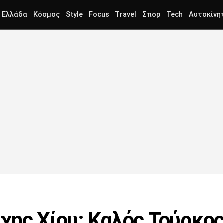
Ελλάδα
Κόσμος
Style
Focus
Travel
Σπορ
Tech
Αυτοκίνη
χης Χίου: Καλός Τούρκος