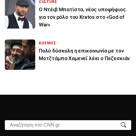
CULTURE
Ο Ντέιβ Μπατίστα, νέος υποψήφιος
για τον ρόλο του Kratos στο «God of
War»
ΚΟΣΜΟΣ
Πολύ δύσκολη η επικοινωνία με τον
Μοτζτάμπα Χαμενεΐ λέει ο Πεζεσκιάν
Αναζήτηση στο CNN.gr