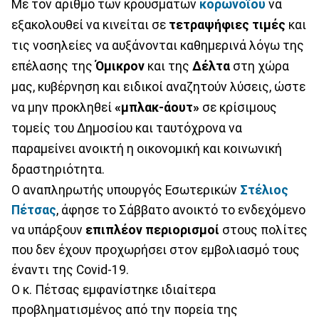
Με τον αριθμό των κρουσμάτων
κορωνοϊού
να
εξακολουθεί να κινείται σε
τετραψήφιες τιμές
και
τις νοσηλείες να αυξάνονται καθημερινά λόγω της
επέλασης της
Όμικρον
και της
Δέλτα
στη χώρα
μας, κυβέρνηση και ειδικοί αναζητούν λύσεις, ώστε
να μην προκληθεί
«μπλακ-άουτ»
σε κρίσιμους
τομείς του Δημοσίου και ταυτόχρονα να
παραμείνει ανοικτή η οικονομική και κοινωνική
δραστηριότητα.
Ο αναπληρωτής υπουργός Εσωτερικών
Στέλιος
Πέτσας
, άφησε το Σάββατο ανοικτό το ενδεχόμενο
να υπάρξουν
επιπλέον περιορισμοί
στους πολίτες
που δεν έχουν προχωρήσει στον εμβολιασμό τους
έναντι της Covid-19.
Ο κ. Πέτσας εμφανίστηκε ιδιαίτερα
προβληματισμένος από την πορεία της