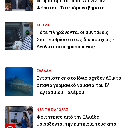
«παραπέμπτεται» ο Δρ. Άντονι
Φάουτσι - Τα επόμενα βήματα
ΧΡΗΜΑ
Πότε πληρώνονται οι συντάξεις
Σεπτεμβρίου στους δικαιούχους -
Αναλυτικά οι ημερομηνίες
ΕΛΛΑΔΑ
Εντοπίστηκε στο Ιόνιο σχεδόν άθικτο
σπάνιο γερμανικό ναυάγιο του Β’
Παγκοσμίου Πολέμου
ΝΕΑ ΤΗΣ ΑΓΟΡΑΣ
Φοιτήτριες από την Ελλάδα
μοιράζονται την εμπειρία τους από