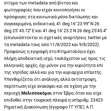
στίγμα των metadata από βίντεο και
φωτογραφίες που είχαν κοινοποιήσει οι
πρόσφυγες στα κοινωνικά μέσα δικτύωσης και
συγκεκριμένα, ενδεικτικά, 41 deg 16’ 23.99’’ N 26
deg 25’ 45.72’’ E και 41 deg 16’ 23.2 N 26 deg 25’45.4’’
(επισυνάπτονται οι σχετικές αναρτήσεις twitter με
τα metadata τους από 11/8/2022 και 9/8/2022).
Προφανώς η εγγραφή στο Κτηματολόγιο έχει
πλήρη αποδεικτική ισχύ, τουλάχιστον ως προς τις
ελληνικές αρχές, όχι μόνον για την κυριότητα επί
της νησίδας αλλά και για την κυριαρχία επ’αυτής.
Υπενθυμίζεται ότι ανάλογη, αλλά αντίστροφη,
περίπτωση είχε ανακύψει και σε σχέση με την
περιοχή
Μελισσοκόμοι
στον Έβρο, όταν και είχε
επιδοθεί στην τουρκική πλευρά η υπ’αριθμ. 23423
Ρηματική Διακοίνωση (έγγραφο ΓΓ ΥΠΕΞ Α.Π.