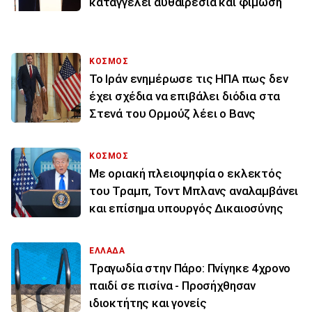
καταγγέλει αυθαιρεσία και φίμωση
ΚΟΣΜΟΣ
To Ιράν ενημέρωσε τις ΗΠΑ πως δεν
έχει σχέδια να επιβάλει διόδια στα
Στενά του Ορμούζ λέει ο Βανς
ΚΟΣΜΟΣ
Με οριακή πλειοψηφία ο εκλεκτός
του Τραμπ, Τοντ Μπλανς αναλαμβάνει
και επίσημα υπουργός Δικαιοσύνης
ΕΛΛΑΔΑ
Τραγωδία στην Πάρο: Πνίγηκε 4χρονο
παιδί σε πισίνα - Προσήχθησαν
ιδιοκτήτης και γονείς