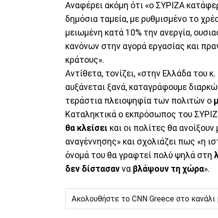
Αναφέρει ακόμη ότι «ο ΣΥΡΙΖΑ κατάφερ
δημόσια ταμεία, με ρυθμισμένο το χρέ
μειωμένη κατά 10% την ανεργία, ουσι
κανόνων στην αγορά εργασίας και πραγ
κράτους».
Αντίθετα, τονίζει, «στην Ελλάδα του 
αυξάνεται ξανά, καταγράφουμε διαρκ
τεράστια πλειοψηφία των πολιτών ο
μ
Καταληκτικά ο εκπρόσωπος του ΣΥΡΙΖ
θα κλείσει
και οι πολίτες θα ανοίξουν
αναγέννησης» και σχολιάζει πως «η ισ
όνομά του θα γραφτεί πολύ ψηλά στη
δεν δίστασαν
να
βλάψουν τη χώρα
».
Ακολουθήστε το CNN Greece στο κανάλι