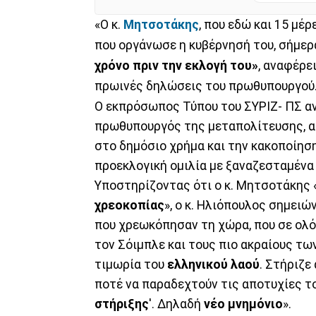
«Ο κ.
Μητσοτάκης
, που εδώ και 15 μέ
που οργάνωσε η κυβέρνησή του, σήμερα
χρόνο πριν την εκλογή του»
, αναφέρε
πρωινές δηλώσεις του πρωθυπουργού
Ο εκπρόσωπος Τύπου του ΣΥΡΙΖ- ΠΣ αν
πρωθυπουργός της μεταπολίτευσης, αυτ
στο δημόσιο χρήμα και την κακοποίηση
προεκλογική ομιλία με ξαναζεσταμένα
Υποστηρίζοντας ότι ο κ. Μητσοτάκης 
χρεοκοπίας
», ο κ. Ηλιόπουλος σημει
που χρεωκόπησαν τη χώρα, που σε ολό
τον Σόιμπλε και τους πιο ακραίους τ
τιμωρία του
ελληνικού λαού
. Στήριζε
ποτέ να παραδεχτούν τις αποτυχίες το
στήριξης
'. Δηλαδή
νέο μνημόνιο
».