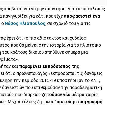
ρες κρύβεται για να μην απαντήσει για τις υποκλοπές
 πανηγυρίζει για κάτι που είχε
αποφασιστεί
ένα
ι ο
Νάσος Ηλιόπουλος
, σε σχόλιό του για τις
.
αφέρει ότι «ο πιο αδίστακτος και χυδαίος
ός που θα μείνει στην ιστορία για το πλιάτσικο
 του κράτους δικαίου απηύθυνε σήμερα μια
 ψέματα».
«ήταν και
παραμένει εκπρόσωπος της
ώνει ότι ο πρωθυπουργός «εκπροσωπεί τις δυνάμεις
κληρη την περίοδο 2015-19 υποστήριζαν το ΔΝΤ,
ων δανειστών που επιθυμούσαν την παραδειγματική
 αυτούς που διαρκώς
ζητούσαν νέα μέτρα
χωρίς
υς. Μέχρι τέλους ζητούσε ‘
πιστοληπτική γραμμή