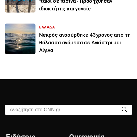
παιδί σε πισίνα - Προσήχθησαν
ιδιοκτήτης και γονείς
ΕΛΛΑΔΑ
Νεκρός ανασύρθηκε 43χρονος από τη
θάλασσα ανάμεσα σε Αγκίστρι και
Αίγινα
Αναζήτηση στο CNN.gr