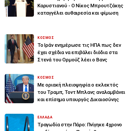
Καρυστιανού - Ο Νίκος Μπρουτζάκης
καταγγέλει αυθαιρεσία και φίμωση
ΚΟΣΜΟΣ
To Ιράν ενημέρωσε τις ΗΠΑ πως δεν
έχει σχέδια να επιβάλει διόδια στα
Στενά του Ορμούζ λέει ο Βανς
ΚΟΣΜΟΣ
Με οριακή πλειοψηφία ο εκλεκτός
του Τραμπ, Τοντ Μπλανς αναλαμβάνει
και επίσημα υπουργός Δικαιοσύνης
ΕΛΛΑΔΑ
Τραγωδία στην Πάρο: Πνίγηκε 4χρονο