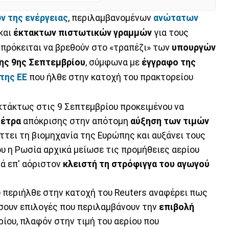
ν της ενέργειας
, περιλαμβανομένων
ανώτατων
και
έκτακτων πιστωτικών γραμμών
για τους
 πρόκειται να βρεθούν στο «τραπέζι» των
υπουργών
ης 9ης Σεπτεμβρίου
, σύμφωνα με
έγγραφο της
της ΕΕ
που ήλθε στην κατοχή του πρακτορείου
εκτάκτως στις 9 Σεπτεμβρίου προκειμένου να
μέτρα
απόκρισης στην απότομη
αύξηση των τιμών
τει τη βιομηχανία της Ευρώπης και αυξάνει τους
υ η Ρωσία αρχικά μείωσε τις προμήθειες αερίου
ά επ' αόριστον
κλειστή τη στρόφιγγα του αγωγού
 περιήλθε στην κατοχή του Reuters αναφέρει πως
άσουν επιλογές που περιλαμβάνουν την
επιβολή
ρίου, πλαφόν στην τιμή του αερίου που