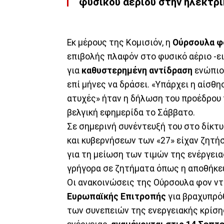
φυσικού αερίου στην ηλεκτρι
Εκ μέρους της Κομισιόν, η
Ούρσουλα φο
επιβολής πλαφόν στο φυσικό αέριο -ε
για
καθυστερημένη αντίδραση
ενώπιον
επί μήνες να δράσει. «Υπάρχει η αίσθησ
ατυχές» ήταν η δήλωση του προέδρου 
βελγική εφημερίδα το Σάββατο.
Σε σημερινή συνέντευξή του στο δίκτυ
και κυβερνήσεων των «27» είχαν ζητήσ
για τη μείωση των τιμών της ενέργεια
γρήγορα σε ζητήματα όπως η αποθήκευ
Οι ανακοινώσεις της Ούρσουλα φον ντε
Ευρωπαϊκής Επιτροπής
για βραχυπρό
των συνεπειών της ενεργειακής κρίση