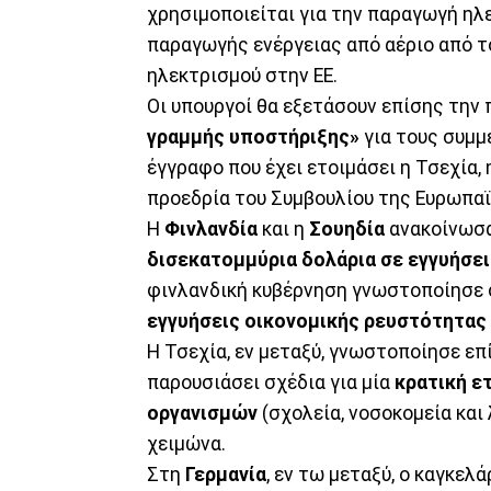
χρησιμοποιείται για την παραγωγή ηλ
παραγωγής ενέργειας από αέριο από 
ηλεκτρισμού στην ΕΕ.
Οι υπουργοί θα εξετάσουν επίσης την
γραμμής υποστήριξης»
για τους συμμ
έγγραφο που έχει ετοιμάσει η Τσεχία,
προεδρία του Συμβουλίου της Ευρωπα
Η
Φινλανδία
και η
Σουηδία
ανακοίνωσα
δισεκατομμύρια δολάρια σε εγγυήσε
φινλανδική κυβέρνηση γνωστοποίησε σ
εγγυήσεις οικονομικής ρευστότητας 
Η Τσεχία, εν μεταξύ, γνωστοποίησε ε
παρουσιάσει σχέδια για μία
κρατική ε
οργανισμών
(σχολεία, νοσοκομεία και
χειμώνα.
Στη
Γερμανία
, εν τω μεταξύ, ο καγκε