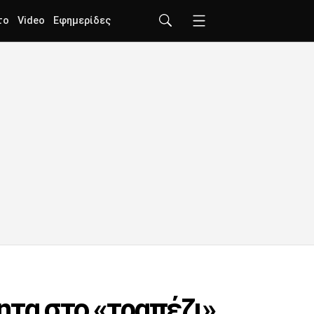
το
Video
Εφημερίδες
ητα στο «τραπέζι»