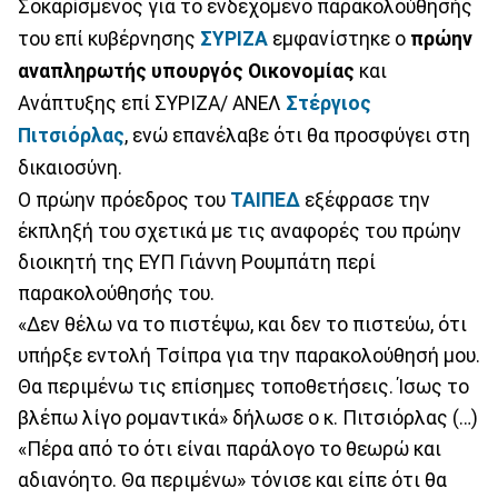
Σοκαρiσμένος για το ενδεχομενο παρακολούθησής
του επί κυβέρνησης
ΣΥΡΙΖΑ
εμφανίστηκε ο
πρώην
αναπληρωτής υπουργός Οικονομίας
και
Ανάπτυξης επί ΣΥΡΙΖΑ/ ΑΝΕΛ
Στέργιος
Πιτσιόρλας
, ενώ επανέλαβε ότι θα προσφύγει στη
δικαιοσύνη.
Ο πρώην πρόεδρος του
ΤΑΙΠΕΔ
εξέφρασε την
έκπληξή του σχετικά με τις αναφορές του πρώην
διοικητή της ΕΥΠ Γιάννη Ρουμπάτη περί
παρακολούθησής του.
«Δεν θέλω να το πιστέψω, και δεν το πιστεύω, ότι
υπήρξε εντολή Τσίπρα για την παρακολούθησή μου.
Θα περιμένω τις επίσημες τοποθετήσεις. Ίσως το
βλέπω λίγο ρομαντικά» δήλωσε ο κ. Πιτσιόρλας (…)
«Πέρα από το ότι είναι παράλογο το θεωρώ και
αδιανόητο. Θα περιμένω» τόνισε και είπε ότι θα