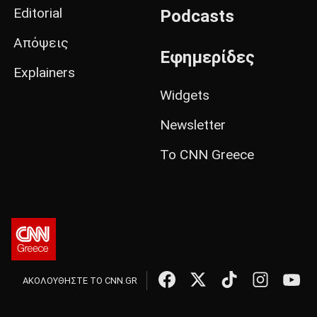
Editorial
Podcasts
Απόψεις
Εφημερίδες
Explainers
Widgets
Newsletter
Το CNN Greece
ΑΚΟΛΟΥΘΗΣΤΕ ΤΟ CNN.GR