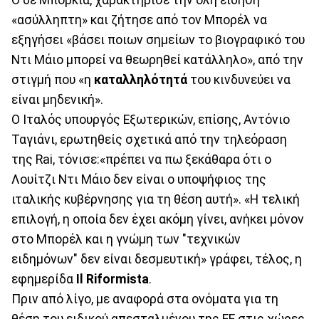
«ασύλληπτη» και ζήτησε από τον Μπορέλ να
εξηγήσει «βάσει ποιων σημείων το βιογραφικό του
Ντι Μάιο μπορεί να θεωρηθεί κατάλληλο», από την
στιγμή που «η
καταλληλότητά
του κινδυνεύει να
είναι μηδενική».
Ο Ιταλός υπουργός Εξωτερικών, επίσης, Αντόνιο
Ταγιάνι, ερωτηθείς σχετικά από την τηλεόραση
της Rai, τόνισε:«πρέπει να πω ξεκάθαρα ότι ο
Λουίτζι Ντι Μάιο δεν είναι ο υποψήφιος της
ιταλικής κυβέρνησης για τη θέση αυτή». «Η τελική
επιλογή, η οποία δεν έχει ακόμη γίνει, ανήκει μόνον
στο Μπορέλ και η γνώμη των "τεχνικών
ειδημόνων" δεν είναι δεσμευτική» γράφει, τέλος, η
εφημερίδα
Il Riformista
.
Πριν από λίγο, με αναφορά στα ονόματα για τη
θέση του ειδικού απεσταλμένου της ΕΕ στις χώρες