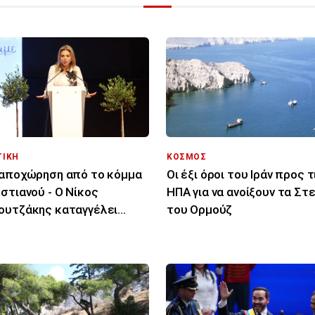
ΤΙΚΗ
ΚΟΣΜΟΣ
αποχώρηση από το κόμμα
Οι έξι όροι του Ιράν προς τ
στιανού - Ο Νίκος
ΗΠΑ για να ανοίξουν τα Στ
υτζάκης καταγγέλει
του Ορμούζ
ιρεσία και φίμωση