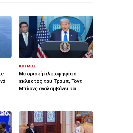
ΚΟΣΜΟΣ
ις
Με οριακή πλειοψηφία ο
ενά
εκλεκτός του Τραμπ, Τοντ
Μπλανς αναλαμβάνει και
επίσημα υπουργός
Δικαιοσύνης