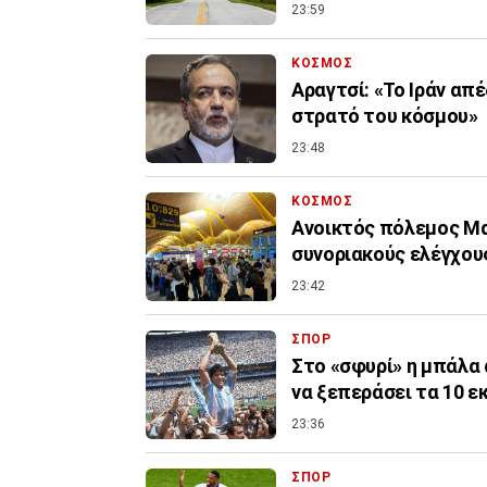
23:59
ΚΟΣΜΟΣ
Αραγτσί: «Το Ιράν απ
στρατό του κόσμου»
23:48
ΚΟΣΜΟΣ
Ανοικτός πόλεμος Μα
συνοριακούς ελέγχους
23:42
ΣΠΟΡ
Στο «σφυρί» η μπάλα 
να ξεπεράσει τα 10 ε
23:36
ΣΠΟΡ