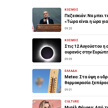
ΚΟΣΜΟΣ
Πεζεσκιάν: Να μπει τ
«Τώρα είναι η ώρα γι
09:20
ΚΟΣΜΟΣ
Στις 12 Αυγούστου η ο
ουρανός στην Ευρώπ
09:09
ΕΛΛΑΔΑ
Meteo: Στα ύψη ο υδρ
θερμοκρασία ξεπέρασ
09:01
CULTURE
Μισέλ Φάιφερ: Από το