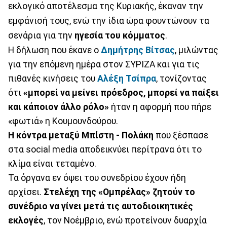
εκλογικό αποτέλεσμα της Κυριακής, έκαναν την
εμφάνισή τους, ενώ την ίδια ώρα φουντώνουν τα
σενάρια για την
ηγεσία του κόμματος
.
Η δήλωση που έκανε ο
Δημήτρης Βίτσας
, μιλώντας
για την επόμενη ημέρα στον ΣΥΡΙΖΑ και για τις
πιθανές κινήσεις του
Αλέξη Τσίπρα
, τονίζοντας
ότι
«μπορεί να μείνει πρόεδρος, μπορεί να παίξει
και κάποιον άλλο ρόλο»
ήταν η αφορμή που πήρε
«φωτιά» η Κουμουνδούρου.
Η κόντρα μεταξύ Μπίστη - Πολάκη
που ξέσπασε
στα social media αποδεικνύει περίτρανα ότι το
κλίμα είναι τεταμένο.
Τα όργανα εν όψει του συνεδρίου έχουν ήδη
αρχίσει.
Στελέχη της «Ομπρέλας» ζητούν το
συνέδριο να γίνει μετά τις αυτοδιοικητικές
εκλογές
, τον Νοέμβριο, ενώ προτείνουν δυαρχία