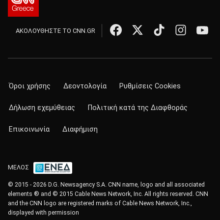
ΑΚΟΛΟΥΘΗΣΤΕ ΤΟ CNN.GR
Όροι χρήσης
Δεοντολογία
Ρυθμίσεις Cookies
Δήλωση εχεμύθειας
Πολιτική κατά της Διαφθοράς
Επικοινωνία
Διαφήμιση
ΜΕΛΟΣ
© 2015 - 2026 D.G. Newsagency S.A. CNN name, logo and all associated
elements ® and © 2015 Cable News Network, Inc. All rights reserved. CNN
and the CNN logo are registered marks of Cable News Network, Inc.,
displayed with permission