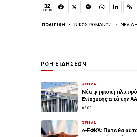
32
SHARES
·
·
ΠΟΛΙΤΙΚΗ
ΝΙΚΟΣ ΡΩΜΑΝΟΣ
ΝΕΑ Δ
ΡΟΗ ΕΙΔΗΣΕΩΝ
ΧΡΗΜΑ
Νέα ψηφιακή πλατφόρ
Ενίσχυσης από την Α
02:00
ΧΡΗΜΑ
e-ΕΦΚΑ: Πότε θα κατα