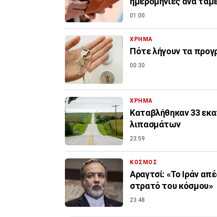
ημερομηνίες ανά ταμ
01:00
ΧΡΗΜΑ
Πότε λήγουν τα προγρ
00:30
ΧΡΗΜΑ
Καταβλήθηκαν 33 εκατ
λιπασμάτων
23:59
ΚΟΣΜΟΣ
Αραγτσί: «Το Ιράν απ
στρατό του κόσμου»
23:48