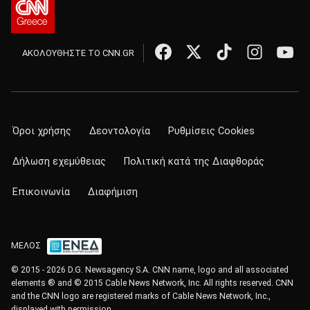
ΑΚΟΛΟΥΘΗΣΤΕ ΤΟ CNN.GR
Όροι χρήσης
Δεοντολογία
Ρυθμίσεις Cookies
Δήλωση εχεμύθειας
Πολιτική κατά της Διαφθοράς
Επικοινωνία
Διαφήμιση
ΜΕΛΟΣ
© 2015 - 2026 D.G. Newsagency S.A. CNN name, logo and all associated
elements ® and © 2015 Cable News Network, Inc. All rights reserved. CNN
and the CNN logo are registered marks of Cable News Network, Inc.,
displayed with permission