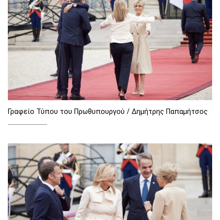
Γραφείο Τύπου του Πρωθυπουργού / Δημήτρης Παπαμήτσος