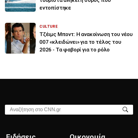
τουρίστα ανήκει η σορός που
εντοπίστηκε
CULTURE
Τζέιμς Μποντ: Η ανακοίνωση του νέου
007 «κλειδώνει» για το τέλος του
2026 - Τα φαβορί για το ρόλο
Αναζήτηση στο CNN.gr
Ειδήσεις
Οικονομία