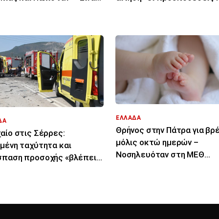
 στα χαρτιά»
δικαιούχοι
ΕΛΛΑΔΑ
ΔΑ
Θρήνος στην Πάτρα για β
αίο στις Σέρρες:
μόλις οκτώ ημερών –
μένη ταχύτητα και
Νοσηλευόταν στη ΜΕΘ
παση προσοχής «βλέπει»
Νεογνών
γματογνώμονας