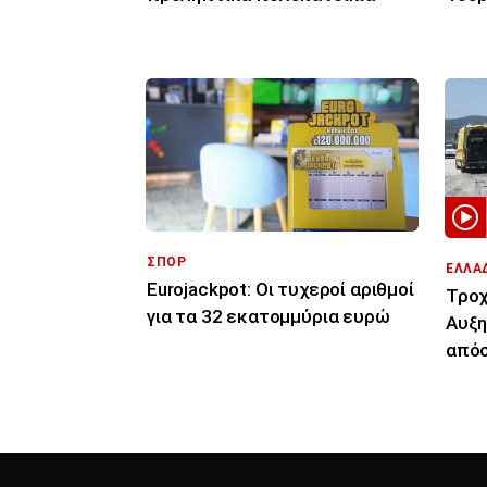
μόνο
ΣΠΟΡ
ΕΛΛΑ
Eurojackpot: Οι τυχεροί αριθμοί
Τροχ
για τα 32 εκατoμμύρια ευρώ
Αυξη
απόσ
πρα