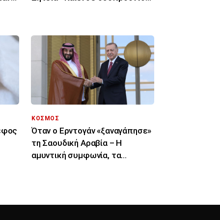
σημείο
ΚΟΣΜΟΣ
ρέφος
Όταν ο Ερντογάν «ξαναγάπησε»
τη Σαουδική Αραβία – Η
αμυντική συμφωνία, τα
οράματα και τα ερωτήματα