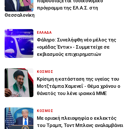
παρουσιάζεται τοοικονομικό
πρόγραμμα της ΕΛ.Α.Σ. στη
Θεσσαλονίκη
ΕΛΛΑΔΑ
Φάληρο: Συνελήφθη νέο μέλος της
«ομάδας Έντικ» - Συμμετείχε σε
εκβιασμούς επιχειρηματιών
ΚΟΣΜΟΣ
Κρίσιμη η κατάσταση της υγείας του
Μοτζτάμπα Χαμενεΐ - Θέμα χρόνου ο
θάνατός του λένε ιρανικά ΜΜΕ
ΚΟΣΜΟΣ
Με οριακή πλειοψηφία ο εκλεκτός
του Τραμπ, Τοντ Μπλανς αναλαμβάνει