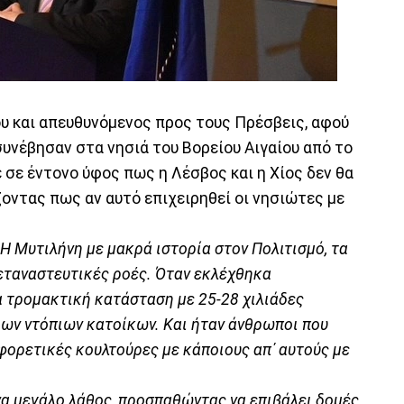
υ και απευθυνόμενος προς τους Πρέσβεις, αφού
υνέβησαν στα νησιά του Βορείου Αιγαίου από το
ε σε έντονο ύφος πως η Λέσβος και η Χίος δεν θα
οντας πως αν αυτό επιχειρηθεί οι νησιώτες με
Η Μυτιλήνη με μακρά ιστορία στον Πολιτισμό, τα
μεταναστευτικές ροές. Όταν εκλέχθηκα
α τρομακτική κατάσταση με 25-28 χιλιάδες
δων ντόπιων κατοίκων. Και ήταν άνθρωποι που
φορετικές κουλτούρες με κάποιους απ΄ αυτούς με
να μεγάλο λάθος, προσπαθώντας να επιβάλει δομές