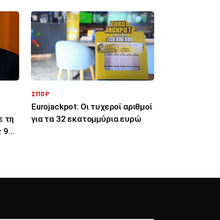
ΣΠΟΡ
ς
Eurojackpot: Οι τυχεροί αριθμοί
ε τη
για τα 32 εκατoμμύρια ευρώ
 9