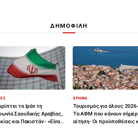
ΔΗΜΟΦΙΛΗ
ΟΣ
ΧΡΗΜΑ
ρίπτει το Ιράν τη
Τουρισμός για όλους 2026-
ωνία Σαουδικής Αραβίας,
Τα ΑΦΜ που κάνουν σήμερ
κίας και Πακιστάν - «Είναι
αίτηση- Οι προϋποθέσεις κ
 στα χαρτιά»
δικαιούχοι