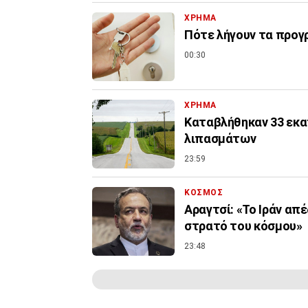
ΧΡΗΜΑ
Πότε λήγουν τα προγρ
00:30
ΧΡΗΜΑ
Καταβλήθηκαν 33 εκατ
λιπασμάτων
23:59
ΚΟΣΜΟΣ
Αραγτσί: «Το Ιράν απ
στρατό του κόσμου»
23:48