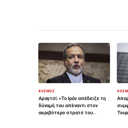
ΚΟΣΜΟΣ
ΚΟΣΜ
Αραγτσί: «Το Ιράν απέδειξε τη
Απορ
δύναμή του απέναντι στον
συμφ
ακριβότερο στρατό του
Τουρ
κόσμου»
μόνο