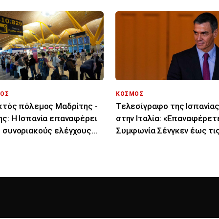
ΟΣ
ΚΟΣΜΟΣ
κτός πόλεμος Μαδρίτης -
Τελεσίγραφο της Ισπανία
ς: Η Ισπανία επαναφέρει
στην Ιταλία: «Επαναφέρετ
 συνοριακούς ελέγχους
Συμφωνία Σένγκεν έως τις
τους Ιταλούς
Αυγούστου»