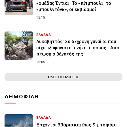
«ομάδας Έντικ»: Το «πίτμπουλ», το
«μπουλντόγκ», οι εκβιασμοί
15:15
ΕΛΛΑΔΑ
Λυκαβηττός: Σε 57χρονη γυναίκα που
είχε εξαφανιστεί ανήκει η σορός - Από
πτώση ο θάνατός της
15:05
ΟΛΕΣ ΟΙ ΕΙΔΗΣΕΙΣ
ΔΗΜΟΦΙΛΗ
ΕΛΛΑΔΑ
Έρχονται 39άρια και έως 9 μποφόρ: