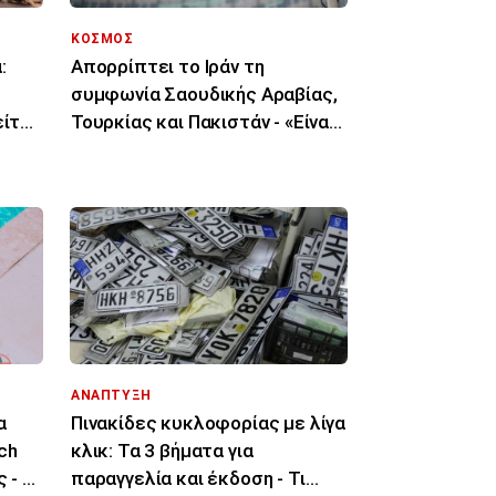
ΚΟΣΜΟΣ
:
Απορρίπτει το Ιράν τη
συμφωνία Σαουδικής Αραβίας,
είτε
Τουρκίας και Πακιστάν - «Είναι
μόνο στα χαρτιά»
ΑΝΑΠΤΥΞΗ
α
Πινακίδες κυκλοφορίας με λίγα
ch
κλικ: Τα 3 βήματα για
 - Τι
παραγγελία και έκδοση - Τι