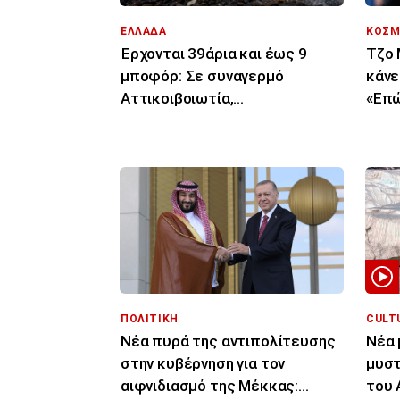
ΕΛΛΑΔΑ
ΚΟΣΜ
Έρχονται 39άρια και έως 9
Τζο 
μποφόρ: Σε συναγερμό
κάνε
Αττικοιβοιωτία,
«Επώ
Πελοπόννησος, Αιγαίο για
μάχη
φωτιές
ΠΟΛΙΤΙΚΗ
CULT
Νέα πυρά της αντιπολίτευσης
Νέα 
στην κυβέρνηση για τον
μυστ
αιφνιδιασμό της Μέκκας:
του 