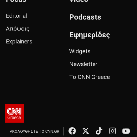
Editorial
Podcasts
Απόψεις
Εφημερίδες
Explainers
Widgets
Newsletter
Το CNN Greece
ΑΚΟΛΟΥΘΗΣΤΕ ΤΟ CNN.GR