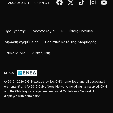
ΑΚΟΛΟΥΘΗΣΤΕ ΤΟ CNN.GR
Όροι χρήσης
Δεοντολογία
Ρυθμίσεις Cookies
Δήλωση εχεμύθειας
Πολιτική κατά της Διαφθοράς
Επικοινωνία
Διαφήμιση
ΜΕΛΟΣ
© 2015 - 2026 D.G. Newsagency S.A. CNN name, logo and all associated
elements ® and © 2015 Cable News Network, Inc. All rights reserved. CNN
and the CNN logo are registered marks of Cable News Network, Inc.,
displayed with permission