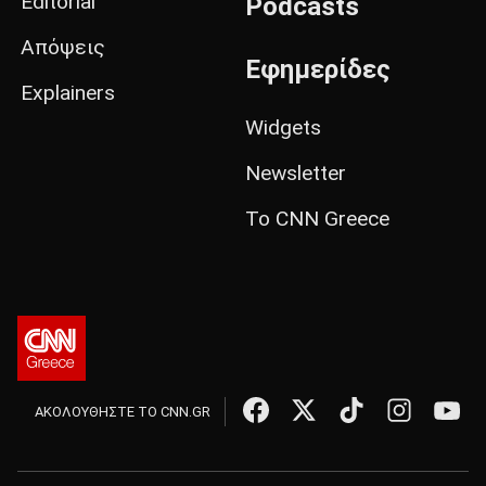
Editorial
Podcasts
Απόψεις
Εφημερίδες
Explainers
Widgets
Newsletter
Το CNN Greece
ΑΚΟΛΟΥΘΗΣΤΕ ΤΟ CNN.GR