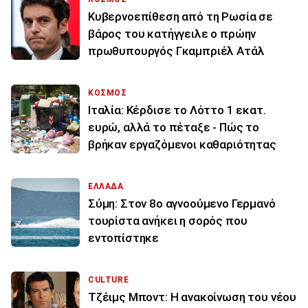
Κυβερνοεπίθεση από τη Ρωσία σε
βάρος του κατήγγειλε ο πρώην
πρωθυπουργός Γκαμπριέλ Ατάλ
ΚΟΣΜΟΣ
Ιταλία: Κέρδισε το Λόττο 1 εκατ.
ευρώ, αλλά το πέταξε - Πώς το
βρήκαν εργαζόμενοι καθαριότητας
ΕΛΛΑΔΑ
Σύμη: Στον 8ο αγνοούμενο Γερμανό
τουρίστα ανήκει η σορός που
εντοπίστηκε
CULTURE
Τζέιμς Μποντ: Η ανακοίνωση του νέου