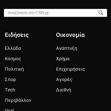
Αναζήτηση στο CNN.gr
Ειδήσεις
Οικονομία
Ελλάδα
Ανάπτυξη
Κόσμος
Χρήμα
Πολιτική
Επιχειρήσεις
Σπορ
Αγορές
Tech
Διεθνή
Περιβάλλον
Viral