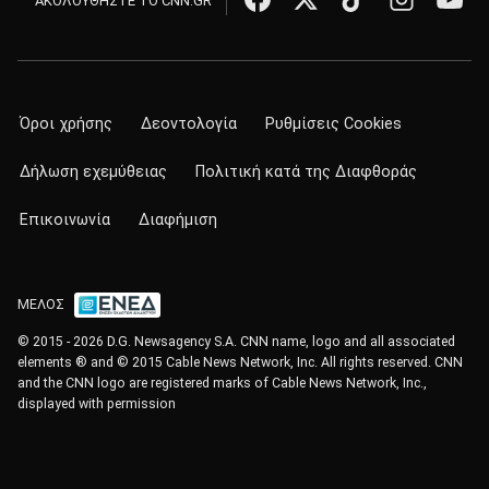
ΑΚΟΛΟΥΘΗΣΤΕ ΤΟ CNN.GR
Όροι χρήσης
Δεοντολογία
Ρυθμίσεις Cookies
Δήλωση εχεμύθειας
Πολιτική κατά της Διαφθοράς
Επικοινωνία
Διαφήμιση
ΜΕΛΟΣ
© 2015 - 2026 D.G. Newsagency S.A. CNN name, logo and all associated
elements ® and © 2015 Cable News Network, Inc. All rights reserved. CNN
and the CNN logo are registered marks of Cable News Network, Inc.,
displayed with permission