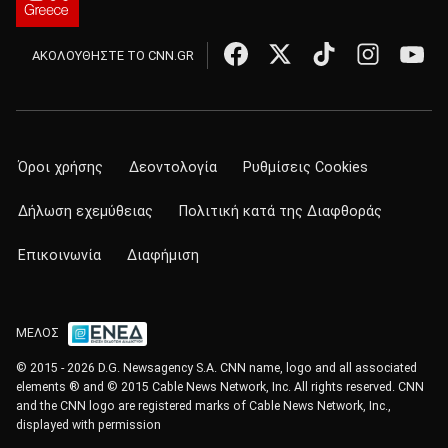
ΑΚΟΛΟΥΘΗΣΤΕ ΤΟ CNN.GR
Όροι χρήσης
Δεοντολογία
Ρυθμίσεις Cookies
Δήλωση εχεμύθειας
Πολιτική κατά της Διαφθοράς
Επικοινωνία
Διαφήμιση
ΜΕΛΟΣ
© 2015 - 2026 D.G. Newsagency S.A. CNN name, logo and all associated
elements ® and © 2015 Cable News Network, Inc. All rights reserved. CNN
and the CNN logo are registered marks of Cable News Network, Inc.,
displayed with permission