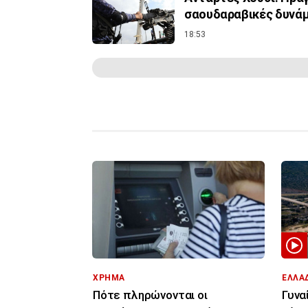
σαουδαραβικές δυνάμ
18:53
ΧΡΗΜΑ
ΕΛΛΑ
Πότε πληρώνονται οι
Γυνα