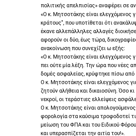
πολιτικής απελπισίας» αναφέρει σε α
«Ο κ. Μητσοτάκης είναι ελεγχόμενος γ
κράτους", που υποτίθεται ότι ανακάλυ
έκανε αλλεπάλληλες αλλαγές διοικήσε
αφορούν οι δύο, έως τώρα, δικογραφίε
ανακοίνωση που συνεχίζει ω εξής:
«Ο κ. Μητσοτάκης είναι ελεγχόμενος γι
πει ούτε μία λέξη. Την ώρα που νέες α
δομές ασφαλείας, κρύφτηκε πίσω από τ
Ο κ. Μητσοτάκης είναι ελεγχόμενος γι
ζητούν αλήθεια και δικαιοσύνη. Όσο κι
νεκροί, οι τεράστιες ελλείψεις ασφάλ
Ο κ. Μητσοτάκης είναι απολογούμενος γ
φορολογία στα καύσιμα τροφοδοτεί τι
μείωση του ΦΠΑ και του Ειδικού Φόρο
και υπερασπίζεται την αιτία του!».