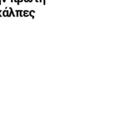
 κάλπες