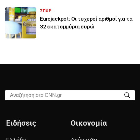
ΣΠΟΡ
Eurojackpot: Οι τυχεροί αριθμοί για τα
32 εκατoμμύρια ευρώ
Αναζήτηση στο CNN.gr
Ειδήσεις
Οικονομία
Ελλάδα
Ανάπτυξη