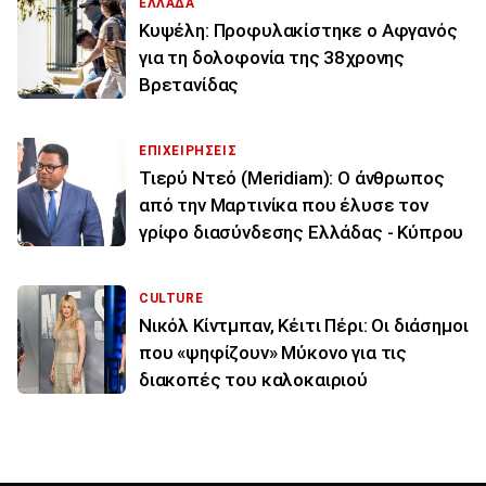
ΕΛΛΑΔΑ
Κυψέλη: Προφυλακίστηκε ο Αφγανός
για τη δολοφονία της 38χρονης
Βρετανίδας
ΕΠΙΧΕΙΡΗΣΕΙΣ
Τιερύ Ντεό (Meridiam): Ο άνθρωπος
από την Μαρτινίκα που έλυσε τον
γρίφο διασύνδεσης Ελλάδας - Κύπρου
CULTURE
Νικόλ Κίντμπαν, Κέιτι Πέρι: Οι διάσημοι
που «ψηφίζουν» Μύκονο για τις
διακοπές του καλοκαιριού