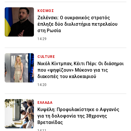
ΚΟΣΜΟΣ
Ζελένσκι: O ουκρανικός στρατός
έπληξε δύο διυλιστήρια πετρελαίου
στη Ρωσία
14:29
CULTURE
Νικόλ Κίντμπαν, Κέιτι Πέρι: Οι διάσημοι
που «ψηφίζουν» Μύκονο για τις
διακοπές του καλοκαιριού
14:20
ΕΛΛΑΔΑ
Κυψέλη: Προφυλακίστηκε ο Αφγανός
για τη δολοφονία της 38χρονης
Βρετανίδας
14:11