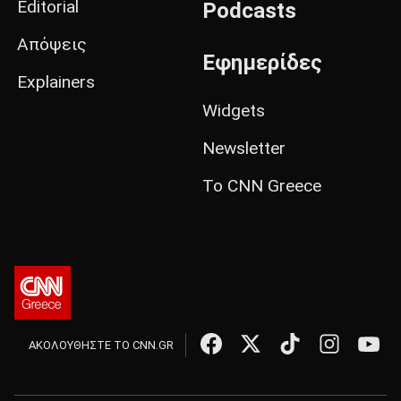
Editorial
Podcasts
Απόψεις
Εφημερίδες
Explainers
Widgets
Newsletter
Το CNN Greece
ΑΚΟΛΟΥΘΗΣΤΕ ΤΟ CNN.GR