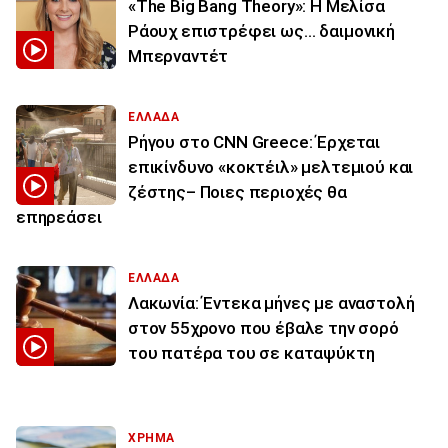
«The Big Bang Theory»: Η Μελίσα
Ράουχ επιστρέφει ως… δαιμονική
Μπερναντέτ
ΕΛΛΑΔΑ
Ρήγου στο CNN Greece: Έρχεται
επικίνδυνο «κοκτέιλ» μελτεμιού και
ζέστης– Ποιες περιοχές θα
επηρεάσει
ΕΛΛΑΔΑ
Λακωνία: Έντεκα μήνες με αναστολή
στον 55χρονο που έβαλε την σορό
του πατέρα του σε καταψύκτη
ΧΡΗΜΑ