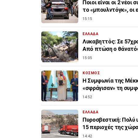
Ποιοι είναι οι 2 νέοι
το «μπουλντόγκ», οι 
15:15
ΕΛΛΑΔΑ
Λυκαβηττός: Σε 57χρο
Από πτώση ο θάνατό
15:05
ΚΟΣΜΟΣ
Η Συμφωνία της Μέκκα
«σφράγισαν» τη συμφω
14:52
ΕΛΛΑΔΑ
Πυροσβεστική: Πολύ υ
15 περιοχές της χώρ
14:42