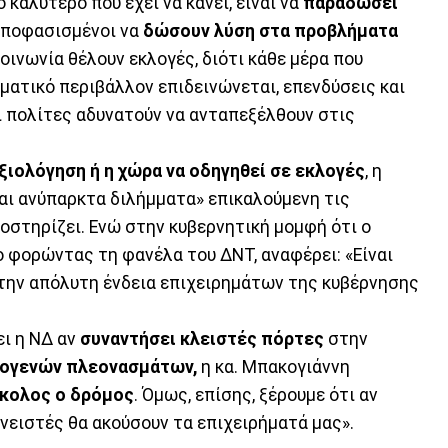
ο καλύτερο που έχει να κάνει, είναι να
παραδώσει
αποφασισμένοι να
δώσουν λύση στα προβλήματα
κοινωνία θέλουν εκλογές, διότι κάθε μέρα που
ηματικό περιβάλλον επιδεινώνεται, επενδύσεις και
ι πολίτες αδυνατούν να ανταπεξέλθουν στις
αξιολόγηση ή η χώρα να οδηγηθεί σε εκλογές
, η
αι ανύπαρκτα διλήμματα» επικαλούμενη τις
οστηρίζει. Ενώ στην κυβερνητική μομφή ότι ο
 φορώντας τη φανέλα του ΔΝΤ, αναφέρει: «Είναι
ι την απόλυτη ένδεια επιχειρημάτων της κυβέρνησης
ι η ΝΔ αν
συναντήσει κλειστές πόρτες
στην
ογενών πλεονασμάτων,
η κα. Μπακογιάννη
ύκολος ο δρόμος
. Όμως, επίσης, ξέρουμε ότι αν
νειστές θα ακούσουν τα επιχειρήματά μας».