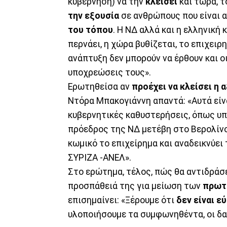
κυβέρνηση) να την
κλείσει
και τώρα, τ
την εξουσία
σε ανθρώπους που είναι 
του τόπου
. Η ΝΔ αλλά και η ελληνική 
περνάει, η χώρα βυθίζεται, το επιχειρ
ανάπτυξη δεν μπορούν να έρθουν και ο
υποχρεώσεις τους».
Ερωτηθείσα αν
προέχει να κλείσει η 
Ντόρα Μπακογιάννη απαντά: «Αυτά είν
κυβερνητικές καθυστερήσεις, όπως υπ
πρόεδρος της ΝΔ μετέβη στο Βερολίνο
κωμικό το επιχείρημα και αναδεικνύε
ΣΥΡΙΖΑ -ΑΝΕΛ».
Στο ερώτημα, τέλος, πώς θα αντιδράσε
προσπάθειά της για μείωση των
πρωτ
επισημαίνει: «Ξέρουμε ότι
δεν είναι ε
υλοποιήσουμε τα συμφωνηθέντα, οι δα