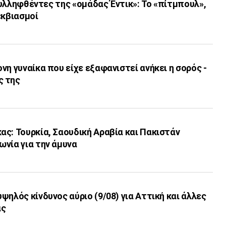
 συλληφθέντες της «ομάδας Έντικ»: Το «πίτμπουλ»,
εκβιασμοί
νη γυναίκα που είχε εξαφανιστεί ανήκει η σορός -
ς της
ς: Τουρκία, Σαουδική Αραβία και Πακιστάν
νία για την άμυνα
ψηλός κίνδυνος αύριο (9/08) για Αττική και άλλες
ας