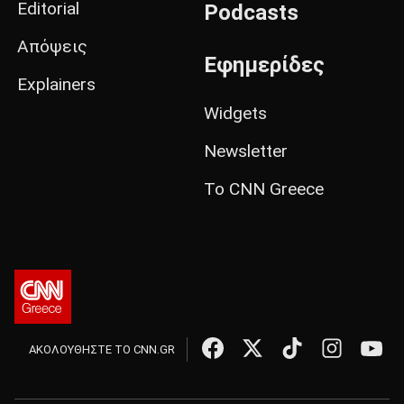
Editorial
Podcasts
Απόψεις
Εφημερίδες
Explainers
Widgets
Newsletter
Το CNN Greece
ΑΚΟΛΟΥΘΗΣΤΕ ΤΟ CNN.GR