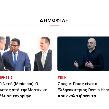
ΔΗΜΟΦΙΛΗ
ΙΡΗΣΕΙΣ
TECH
ύ Ντεό (Meridiam): Ο
Google: Ποιος είναι ο
ωπος από την Μαρτινίκα
Ελληνοκύπριος Demis Has
έλυσε τον γρίφο
που αναλαμβάνει το
ύνδεσης Ελλάδας -
«τιμόνι» της ΑΙ
ρου