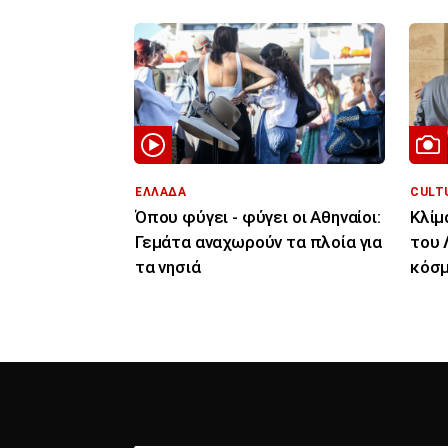
ΕΛΛΑΔΑ
CULT
Όπου φύγει - φύγει οι Αθηναίοι:
Κλίμ
Γεμάτα αναχωρούν τα πλοία για
του 
τα νησιά
κόσμ