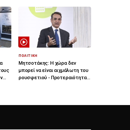
ΠΟΛΙΤΙΚΗ
α
Μητσοτάκης: Η χώρα δεν
τους
μπορεί να είναι αιχμάλωτη του
ν
ρουσφετιού - Προτεραιότητα ο
πρωτογενής τομεάς