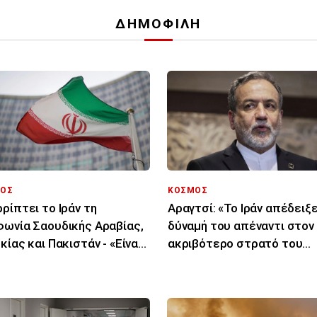
ΔΗΜΟΦΙΛΗ
ΟΣ
ΚΟΣΜΟΣ
ρίπτει το Ιράν τη
Αραγτσί: «Το Ιράν απέδειξε
ωνία Σαουδικής Αραβίας,
δύναμή του απέναντι στον
κίας και Πακιστάν - «Είναι
ακριβότερο στρατό του
 στα χαρτιά»
κόσμου»