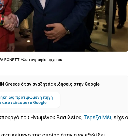
EA BONETTI/Φωτογραφία αρχείου
N Greece όταν αναζητάς ειδήσεις στην Google
ήκη ως προτιμώμενη πηγή
α αποτελέσματα Google
υπουργό του Ηνωμένου Βασιλείου,
Τερέζα Μέι
, είχε ο
 αντικείμενο της οποίας ήταν η εν εξελίξει