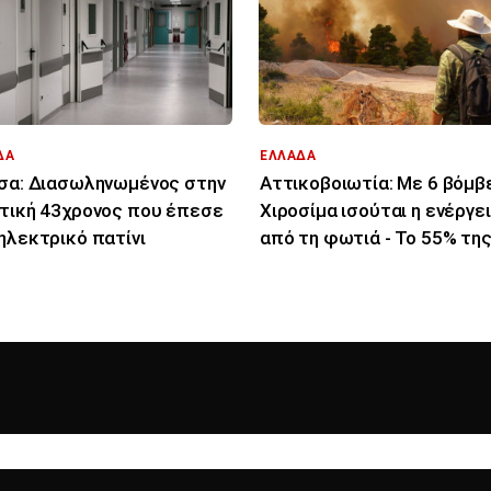
ΔΑ
ΕΛΛΑΔΑ
σα: Διασωληνωμένος στην
Αττικοβοιωτία: Με 6 βόμβ
τική 43χρονος που έπεσε
Χιροσίμα ισούται η ενέργε
ηλεκτρικό πατίνι
από τη φωτιά - Το 55% τη
έκτασης κάηκε νύχτα