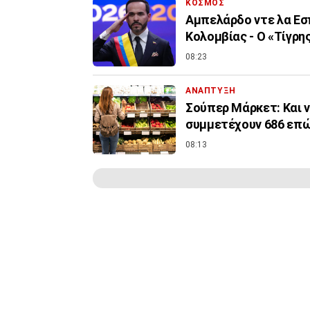
ΚΟΣΜΟΣ
Αμπελάρδο ντε λα Εσπ
Κολομβίας - Ο «Τίγρ
08:23
ΑΝΑΠΤΥΞΗ
Σούπερ Μάρκετ: Και ν
συμμετέχουν 686 επών
08:13