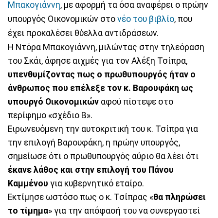
Μπακογιάννη
, με αφορμή τα όσα αναφέρει ο πρώην
υπουργός Οικονομικών στο
νέο του βιβλίο
, που
έχει προκαλέσει θύελλα αντιδράσεων.
Η Ντόρα Μπακογιάννη, μιλώντας στην τηλεόραση
του Σκάι, άφησε αιχμές για τον Αλέξη Τσίπρα,
υπενθυμίζοντας πως ο πρωθυπουργός ήταν ο
άνθρωπος που επέλεξε τον κ. Βαρουφάκη
ως
υπουργό Οικονομικών
αφού πίστεψε στο
περίφημο «σχέδιο Β».
Ειρωνευόμενη την αυτοκριτική του κ. Τσίπρα για
την επιλογή Βαρουφάκη, η πρώην υπουργός,
σημείωσε ότι ο πρωθυπουργός αύριο θα λέει ότι
έκανε λάθος και στην επιλογή του Πάνου
Καμμένου
για κυβερνητικό εταίρο.
Εκτίμησε ωστόσο πως ο κ. Τσίπρας «
θα πληρώσει
το τίμημα
» για την απόφασή του να συνεργαστεί