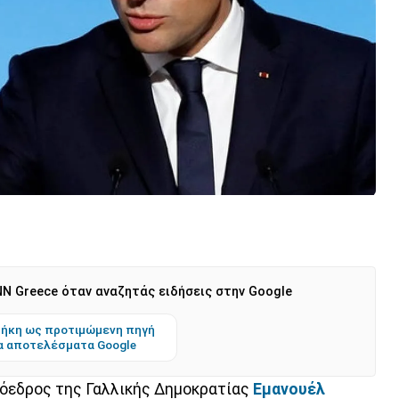
N Greece όταν αναζητάς ειδήσεις στην Google
ήκη ως προτιμώμενη πηγή
α αποτελέσματα Google
ρόεδρος της Γαλλικής Δημοκρατίας
Εμανουέλ