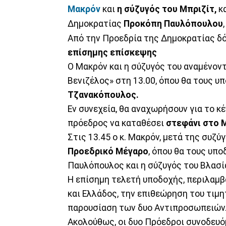
Μακρόν
και
η σύζυγός του Μπριζίτ,
κα
Δημοκρατίας
Προκόπη Παυλόπουλου
Από την Προεδρία της Δημοκρατίας δ
επίσημης επίσκεψης
Ο Μακρόν και η σύζυγός του αναμένον
Βενιζέλος» στη 13.00, όπου θα τους υ
Τζανακόπουλος.
Εν συνεχεία, θα αναχωρήσουν για το κ
πρόεδρος να καταθέσει
στεφάνι στο 
Στις 13.45 ο κ. Μακρόν, μετά της συζ
Προεδρικό Μέγαρο
, όπου θα τους υπ
Παυλόπουλος και η σύζυγός του Βλασ
Η επίσημη τελετή υποδοχής, περιλαμβ
και Ελλάδος, την επιθεώρηση του τιμη
παρουσίαση των δυο Αντιπροσωπειών
Ακολούθως, οι δυο Πρόεδροι συνοδευό