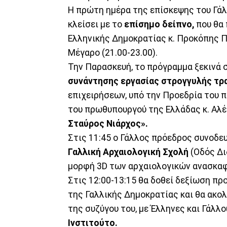
Η πρώτη ημέρα της επίσκεψης του Γάλ
κλείσει με το
επίσημο δείπνο,
που θα 
Ελληνικής Δημοκρατίας κ. Προκόπης Π
Μέγαρο (21.00-23.00).
Την Παρασκευή, το πρόγραμμα ξεκινά σ
συνάντησης εργασίας στρογγυλής τ
επιχειρήσεων, υπό την Προεδρία του π
του πρωθυπουργού της Ελλάδας κ. Αλ
Σταύρος Νιάρχος».
Στις 11:45 ο Γάλλος πρόεδρος συνοδευ
Γαλλική Αρχαιολογική Σχολή
(Οδός Δι
μορφή 3D των αρχαιολογικών ανασκα
Στις 12:00-13:15 θα δοθεί δεξίωση πρ
της Γαλλικής Δημοκρατίας και θα ακολ
της συζύγου του, με Έλληνες και Γάλλ
Ινστιτούτο.