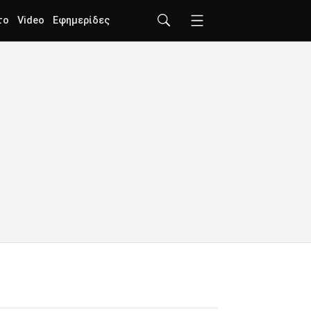
το
Video
Εφημερίδες