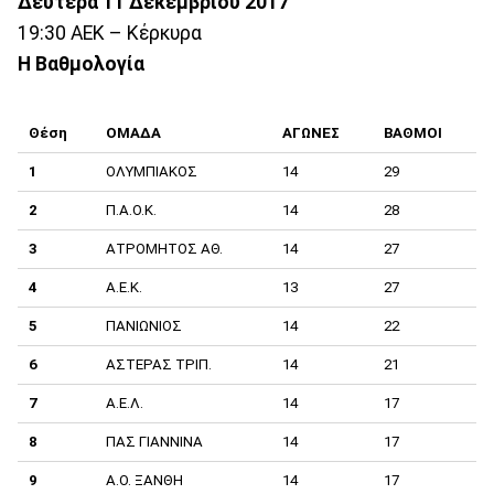
Δευτέρα 11 Δεκεμβρίου 2017
19:30 ΑΕΚ – Κέρκυρα
Η Βαθμολογία
Θέση
ΟΜΑΔΑ
ΑΓΩΝΕΣ
ΒΑΘΜΟΙ
1
ΟΛΥΜΠΙΑΚΟΣ
14
29
2
Π.Α.Ο.Κ.
14
28
3
ΑΤΡΟΜΗΤΟΣ ΑΘ.
14
27
4
A.E.K.
13
27
5
ΠΑΝΙΩΝΙΟΣ
14
22
6
ΑΣΤΕΡΑΣ ΤΡΙΠ.
14
21
7
Α.Ε.Λ.
14
17
8
ΠΑΣ ΓΙΑΝΝΙΝΑ
14
17
9
Α.Ο. ΞΑΝΘΗ
14
17