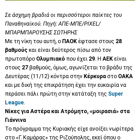
Σε άσχημη βραδιά οι περισσότεροι παίκτες του
Παναθηναϊκού. Πηγή: ΑΠΕ-ΜΠΕ/PIXEL/
ΜΠΑΡΜΠΑΡΟΥΣΗΣ ΣΩΤΗΡΗΣ
Με τη νίκη του αυτή, ο
ΠΑΟΚ
έφτασε στους
28
βαθμούς
και είναι δεύτερος πίσω από τον
πρωτοπόρο
Ολυμπιακό
που έχει
29
. Η
ΑΕΚ
είναι
στους
27
βαθμούς, όμως, αγωνίζεται το βράδυ της
Δευτέρας (11/12) κόντρα στην
Κέρκυρα
στο
ΟΑΚΑ
και με δική της επικράτηση έχει την ευκαιρία να
περάσει πάλι πρώτη στην κατάταξη της
Super
League
.
Νίκες για Αστέρα και Ατρόμητο, «μοιρασιά» στα
Γιάννινα
Το πρόγραμμα της Κυριακής είχε ανοίξει νωρίτερα
στο «Γ. Καμάρας» της Ριζούπολης, εκεί όπου ο