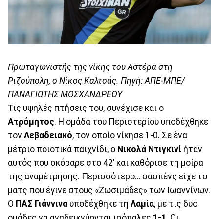
Πρωταγωνιστής της νίκης του Αστέρα στη
Ριζούπολη, ο Νίκος Καλτσάς. Πηγή: ΑΠΕ-ΜΠΕ/
ΠΑΝΑΓΙΩΤΗΣ ΜΟΣΧΑΝΔΡΕΟΥ
Τις υψηλές πτήσεις του, συνέχισε και ο
Ατρόμητος
. Η ομάδα του Περιστερίου υποδέχθηκε
τον
Λεβαδειακό
, τον οποίο νίκησε 1-0. Σε ένα
μέτριο ποιοτικά παιχνίδι, ο
Νικολά
Ντιγκινί
ήταν
αυτός που σκόραρε στο 42’ και καθόρισε τη μοίρα
της αναμέτρησης. Περισσότερο… σασπένς είχε το
ματς που έγινε στους «Ζωσιμάδες» των Ιωαννίνων.
Ο
ΠΑΣ
Γιάννινα
υποδέχθηκε τη
Λαμία
, με τις δυο
ομάδες να αναδεικνύονται ισόπαλες
1-1
. Οι