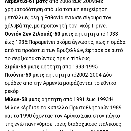
Λεβάντια-61
ματς
από 2008 έως 2009:Με
χρηματοδότηση από μία τοπική επιχείρηση
μετάλλων, όλη η Εσθονία ένιωσε σίγουρα τον…
χάλυβά της, με προπονητή τον Ιγκόρ Πρινς.
Ουνιόν Σεν Ζιλουάζ-60 ματς
αήττητη από 1933
έως 1935:Παραμείνει ακόμα άγνωστο, πως η ομάδα
από τα προάστια των Βρυξελλών, έφτασε σε αυτό
το σερί,κατακτώντας τρεις τίτλους.
Σιράκ-59 ματς
αήττητη από 1993-1995
Πιούνικ-59 ματς
αήττητη από2002-2004:Δύο
ομάδες από την Αρμενία μοιράζονται το εθνικό
ρεκόρ
Μίλαν-58 ματς
αήττητη από 1991 έως 1993:Η
Μίλαν κέρδισε το Κύπελλο Πρωταθλητριών 1989
και το 1990 έχοντας τον Αρίγκο Σάκι στον πάγκο
της,ενώ πανηγύρισε τρεις διαδοχικούς ιταλικούς