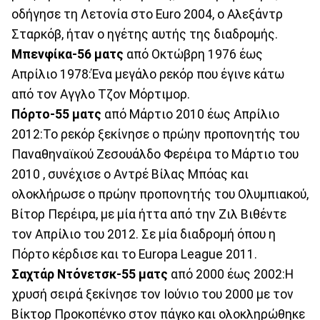
οδήγησε τη Λετονία στο Euro 2004, ο Αλεξάντρ
Σταρκόβ, ήταν ο ηγέτης αυτής της διαδρομής.
Μπενφίκα-56 ματς
από Οκτώβρη 1976 έως
Απρίλιο 1978:Ένα μεγάλο ρεκόρ που έγινε κάτω
από τον Αγγλο Τζον Μόρτιμορ.
Πόρτο-55 ματς
από Μάρτιο 2010 έως Απρίλιο
2012:Το ρεκόρ ξεκίνησε ο πρώην προπονητής του
Παναθηναϊκού Ζεσουάλδο Φερέιρα το Μάρτιο του
2010 , συνέχισε ο Αντρέ Βίλας Μπόας και
ολοκλήρωσε ο πρώην προπονητής του Ολυμπιακού,
Βίτορ Περέιρα, με μία ήττα από την Ζιλ Βιθέντε
τον Απρίλιο του 2012. Σε μία διαδρομή όπου η
Πόρτο κέρδισε και το Europa League 2011.
Σαχτάρ Ντόνετσκ-55 ματς
από 2000 έως 2002:Η
χρυσή σειρά ξεκίνησε τον Ιούνιο του 2000 με τον
Βίκτορ Προκοπένκο στον πάγκο και ολοκληρώθηκε