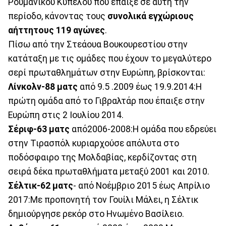
Ρουμανικού Κυπέλου που έπαιξε σε αυτή την
περίοδο, κάνοντας τους
συνολικά εγχώριους
αήττητους 119 αγώνες
.
Πίσω από την Στεάουα Βουκουρεστίου στην
κατάταξη με τις ομάδες που έχουν το μεγαλύτερο
σερί πρωταθλημάτων στην Ευρώπη, βρίσκονται:
Λίνκολν-88 ματς
από 9.5 .2009 έως 19.9.2014:Η
πρώτη ομάδα από το Γιβραλτάρ που έπαιξε στην
Ευρώπη στις 2 Ιουλίου 2014.
Σέριφ-63 ματς
από2006-2008:Η ομάδα που εδρεύει
στην Τιρασπόλ κυριαρχούσε απόλυτα στο
ποδόσφαιρο της Μολδαβίας, κερδίζοντας στη
σειρά δέκα πρωταθλήματα μεταξύ 2001 και 2010.
Σέλτικ-62 ματς
- από Νοέμβριο 2015 έως Απρίλιο
2017:Με προπονητή τον Γουίλι Μάλει, η Σέλτικ
δημιούργησε ρεκόρ στο Ηνωμένο Βασίλειο.