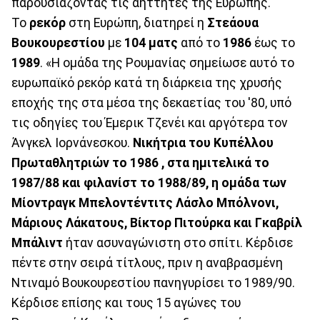
παρουσιάζοντας τις αήττητες της Ευρώπης.
Το
ρεκόρ
στη Ευρώπη, διατηρεί η
Στεάουα
Βουκουρεστίου
με
104
ματς
από το
1986
έως το
1989
. «Η ομάδα της Ρουμανίας σημείωσε αυτό το
ευρωπαϊκό ρεκόρ κατά τη διάρκεια της χρυσής
εποχής της στα μέσα της δεκαετίας του '80, υπό
τις οδηγίες του Έμερικ Τζενέι και αργότερα τον
Άνγκελ Ιορνάνεσκου.
Νικήτρια του Κυπέλλου
Πρωταθλητριών το 1986 , στα ημιτελικά το
1987/88 και φιλανίστ το 1988/89, η ομάδα των
Μίοντραγκ Μπελοντέντιτς Λάσλο Μπόλνονι,
Μάριους Λάκατους, Βίκτορ Πιτούρκα και Γκαβρίλ
Μπάλιντ
ήταν ασυναγώνιστη στο σπίτι. Κέρδισε
πέντε στην σειρά τίτλους, πριν η αναβρασμένη
Ντιναμό Βουκουρεστίου πανηγυρίσει το 1989/90.
Κέρδισε επίσης και τους 15 αγώνες του