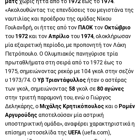
ματς
χωρίς ήττα από το
1972
έως το
1974
.
«Ακολουθώντας τις επενδύσεις του μεγιστάνα της
ναυτιλίας και προέδρου της ομάδας Νίκου
Γουλανδρή, οι ήττες από τον
ΠΑΟΚ
τον
Οκτώβριο
του
1972
και τον
Απρίλιο
του
1974
, ολοκλήρωσαν
μία εξαιρετική περίοδο, με προπονητή τον Λάκη
Πετρόπουλο. Ο Ολυμπιακός πανηγύρισε τρία
πρωταθλήματα στη σειρά από το 1972 έως το
1975, σημειώνοντας ρεκόρ με 104 γκολ στην σεζόν
υ 1973/74. Ο
Υβ
Τριαντάφυλλος
ήταν ο αστέρας
των γκολ, σημειώνοντας
58
γκολ σε
80
αγώνες
στην τριετή παραμονή του, ενώ ο Γιώργος
Δεληκάρης, ο
Μιχάλης
Κρητικόπουλος
και ο
Ρομέν
Αργυρούδης
αποτελούσαν μία αστρική
υποστηρικτική ομάδα», αναφέρει χαρακτηριστικά η
επίσημη ιστοσελίδα της
UEFA
(uefa.com),