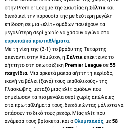
στην Premier League της Σκωτίας η
Σέλτικ
και
διεκδικεί την παρουσία της με δεύτερη μεγάλη
επίδοση σε μια «ελίτ» ομάδων που έχουν τα
μεγαλύτερη σερί χωρίς να χάσουν αγώνα στα
ευρωπαϊκά πρωταθλήματα
.
Με τη νίκη της (3-1) το βράδυ της Τετάρτης
απέναντι στην Χάμιλτον, η
Σέλτικ
επέκτεινε το
αήττητο στη σκωτσέζικη
Premier
League
σε
55
παιχνίδια
. Μια αρκετά μακρά αήττητη περίοδο,
ικανή να βάλει (ξανά) τους «καθολικούς» της
Γλασκώβης, μεταξύ μιας ελίτ ομάδων που
σημείωσαν τα πιο μεγάλα σερί χωρίς απώλειες
στα πρωταθλήματά τους, διεκδικώντας μάλιστα να
σπάσουν το δικό τους ρεκόρ. Μίας ελίτ που
ανάμεσά τους βρίσκεται και ο
Ολυμπιακός
, με
58