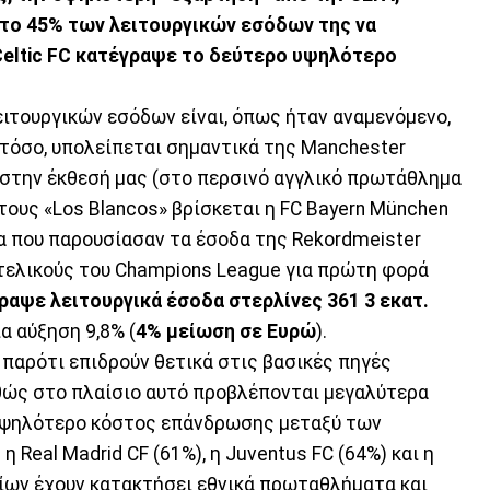
 το 45% των λειτουργικών εσόδων της να
Celtic FC κατέγραψε το δεύτερο υψηλότερο
.
τουργικών εσόδων είναι, όπως ήταν αναμενόμενο,
όσο, υπολείπεται σημαντικά της Manchester
ι στην έκθεσή μας (στο περσινό αγγλικό πρωτάθλημα
τους «Los Blancos» βρίσκεται η FC Bayern München
τα που παρουσίασαν τα έσοδα της Rekordmeister
τελικούς του Champions League για πρώτη φορά
γραψε λειτουργικά έσοδα στερλίνες 361 3 εκατ.
α αύξηση 9,8% (
4% μείωση σε Ευρώ
).
 παρότι επιδρούν θετικά στις βασικές πηγές
αθώς στο πλαίσιο αυτό προβλέπονται μεγαλύτερα
 υψηλότερο κόστος επάνδρωσης μεταξύ των
Real Madrid CF (61%), η Juventus FC (64%) και η
ίων έχουν κατακτήσει εθνικά πρωταθλήματα και