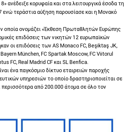
 ανέδειξε κορυφαία και στα λειτουργικά έσοδα τη
7 ενώ τεράστια αύξηση παρουσίασε και η Μονακό
την οποία ονομάζει «Έκθεση Πρωταθλητών Ευρώπης
νομικές επιδόσεις των νικητών 12 ευρωπαϊκών
αν οι επιδόσεις των AS Monaco FC, Beşiktaş JK,
C Bayern München, FC Spartak Moscow, FC Viitorul
us FC, Real Madrid CF και SL Benfica.
ίναι ένα παγκόσμιο δίκτυο εταιρειών παροχής
ευτικών υπηρεσιών το οποίο δραστηριοποιείται σε
ί περισσότερα από 200.000 άτομα σε όλο τον