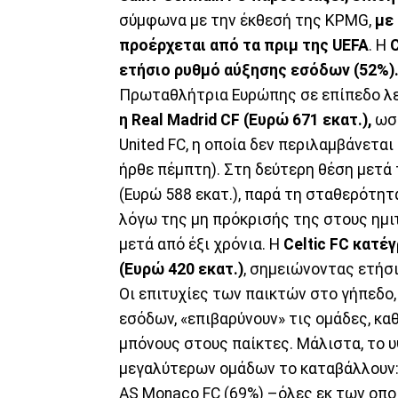
σύμφωνα με την έκθεσή της KPMG,
με
προέρχεται από τα πριμ της UEFA
. Η
ετήσιο ρυθμό αύξησης εσόδων (52%)
Πρωταθλήτρια Ευρώπης σε επίπεδο λει
η
Real
Madrid
CF (Ευρώ 671 εκατ.),
ωστ
United FC, η οποία δεν περιλαμβάνετα
ήρθε πέμπτη). Στη δεύτερη θέση μετά 
(Ευρώ 588 εκατ.), παρά τη σταθερότη
λόγω της μη πρόκρισής της στους ημι
μετά από έξι χρόνια. Η
Celtic FC κατέ
(Ευρώ 420 εκατ.)
, σημειώνοντας ετήσι
Οι επιτυχίες των παικτών στο γήπεδο,
εσόδων, «επιβαρύνουν» τις ομάδες, κ
μπόνους στους παίκτες. Μάλιστα, το
μεγαλύτερων ομάδων το καταβάλλουν: η 
AS Monaco FC (69%) –όλες εκ των οπο