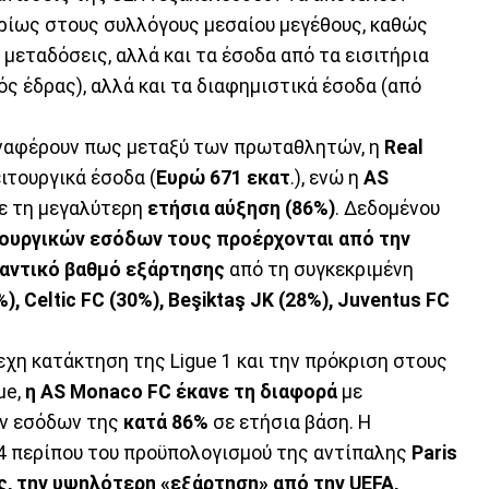
ρίως στους συλλόγους μεσαίου μεγέθους, καθώς
 μεταδόσεις, αλλά και τα έσοδα από τα εισιτήρια
 έδρας), αλλά και τα διαφημιστικά έσοδα (από
αναφέρουν πως μεταξύ των πρωταθλητών, η
Real
ιτουργικά έσοδα (
Ευρώ 671 εκατ
.), ενώ η
AS
ε τη μεγαλύτερη
ετήσια αύξηση (86%)
. Δεδομένου
ουργικών εσόδων τους προέρχονται από την
αντικό βαθμό εξάρτησης
από τη συγκεκριμένη
%),
Celtic
FC
(30%),
Beş
iktaş
JK
(28%),
Juventus
FC
εχη κατάκτηση της Ligue 1 και την πρόκριση στους
ue,
η AS Monaco FC έκανε τη διαφορά
με
ών εσόδων της
κατά 86%
σε ετήσια βάση. Η
/4 περίπου του προϋπολογισμού της αντίπαλης
Paris
ς, την υψηλότερη «εξάρτηση» από την UEFA,