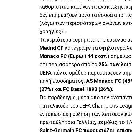
καθοριστικό παράγοντα ανάπτυξης, κυ
δεν επηρεάζουν μόνο τα έσοδα από τις
(λόγω των περισσότερων αγώνων εντός
χορηγίες).»
Τα κυριότερα ευρήματα της έρευνας 
Madrid
CF
κατέγραψε τα υψηλότερα λε
Monaco
FC
(
Ευρώ
144 εκατ.
) σημείωσ
ότι περισσότερο από το
25% των λειτ
UEFA
, πέντε ομάδες παρουσιάζουν
σημ
πηγή εισοδήματος:
AS
Monaco
FC (45
(27%) και
FC
Basel 1893
(26%).
Για παράδειγμα, μετά από την αναπάντ
ημιτελικούς του UEFA Champions Leag
εντυπωσιακή αύξηση των λειτουργικ
πρωταθλήτρια Γαλλίας, με μόλις το 1
Saint-Germain FC παρουσιάζει, επίση