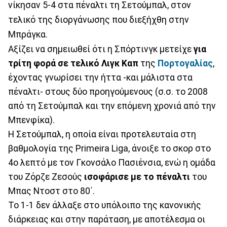
νίκησαν 5-4 στα πέναλτι τη Σετούμπαλ, στον
τελικό της διοργάνωσης που διεξήχθη στην
Μπράγκα.
Αξίζει να σημειωθεί ότι η Σπόρτινγκ μετείχε
για
τρίτη φορά σε τελικό Λιγκ Καπ
της
Πορτογαλίας
,
έχοντας γνωρίσει την ήττα -και μάλιστα στα
πέναλτι- στους δύο προηγούμενους (σ.σ. το 2008
από τη Σετούμπαλ και την επόμενη χρονιά από την
Μπενφίκα).
Η Σετούμπαλ, η οποία είναι προτελευταία στη
βαθμολογία της Primeira Liga, άνοιξε το σκορ στο
4ο λεπτό με τον Γκονσάλο Πασιένσια, ενώ η ομάδα
του Ζόρζε Ζεσούς
ισοφάρισε με το πέναλτι
του
Μπας Ντοστ στο 80΄.
Το 1-1 δεν άλλαξε στο υπόλοιπο της κανονικής
διάρκειας και στην παράταση, με αποτέλεσμα οι